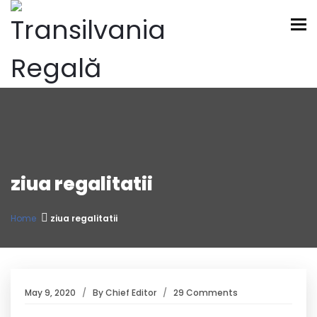
To
ziua regalitatii
Home
ziua regalitatii
May 9, 2020
By
Chief Editor
29 Comments