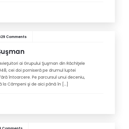
629 Comments
 Şuşman
ravieţuitori ai Grupului Şuşman din Răchiţele
1948, cei doi porniseră pe drumul luptei
fără întoarcere. Pe parcursul unui deceniu,
ă la Câmpeni şi de aici până în […]
4 Comments