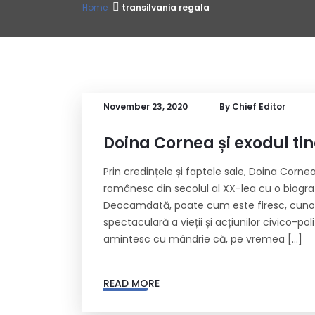
Home
transilvania regala
November 23, 2020
By
Chief Editor
Doina Cornea și exodul tin
Prin credințele și faptele sale, Doina Corne
românesc din secolul al XX-lea cu o biograf
Deocamdată, poate cum este firesc, cunoaș
spectaculară a vieții și acțiunilor civico-po
amintesc cu mândrie că, pe vremea […]
READ MORE