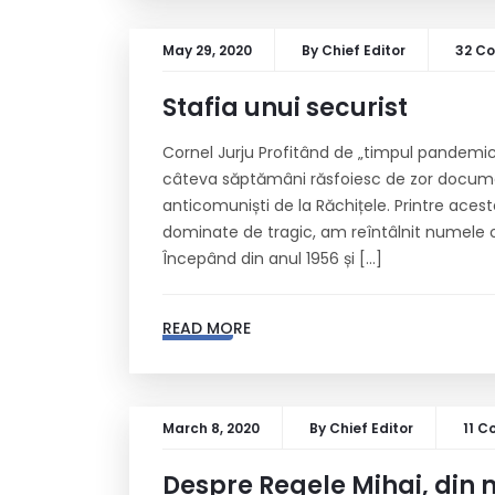
May 29, 2020
By
Chief Editor
32 C
Stafia unui securist
Cornel Jurju Profitând de „timpul pandemic
câteva săptămâni răsfoiesc de zor documente
anticomuniști de la Răchițele. Printre aces
dominate de tragic, am reîntâlnit numele o
Începând din anul 1956 și […]
READ MORE
March 8, 2020
By
Chief Editor
11 
Despre Regele Mihai, din 