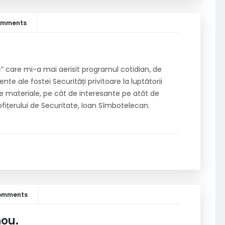
omments
” care mi-a mai aerisit programul cotidian, de
 ale fostei Securități privitoare la luptătorii
te materiale, pe cât de interesante pe atât de
fițerului de Securitate, Ioan Sîmbotelecan.
Comments
nou.