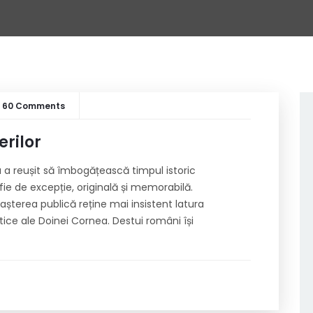
60 Comments
erilor
a a reușit să îmbogățească timpul istoric
ie de excepție, originală și memorabilă.
terea publică reține mai insistent latura
litice ale Doinei Cornea. Destui români își