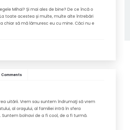
ele Mihai? Și mai ales de bine? De ce încă o
La toate acestea și multe, multe alte întrebări
 Ba chiar să mă lămuresc eu cu mine. Căci nu e
5 Comments
rea uitării. Vrem sau suntem îndrumaţi să vrem
tului, al oraşului, al familiei intră în sfera
i. Suntem bolnavi de a fi cool, de a fi turmă.