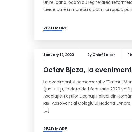
Unire, când, odată cu legiferarea reformelor
civice care urmăreau o cât mai rapidă pune
READ MORE
January 12, 2020
By
Chief Editor
1
Octav Bjoza, la evenimen
La evenimentul comemorativ “Drumul Memo
(jud. Cluj), în data de 1 februarie 2020 va 
Asociaţiei Foştilor Deţinuţi Politici din Rom
Iași. Absolvent al Colegiului Național „Andre
[…]
READ MORE