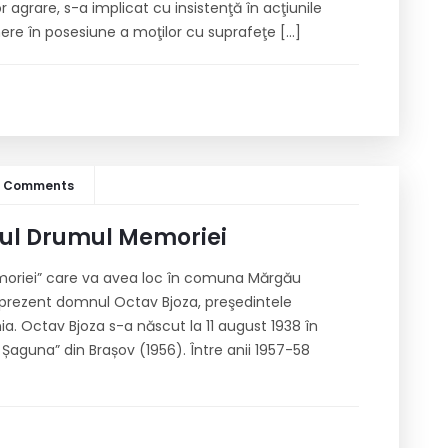
 agrare, s-a implicat cu insistenţă în acţiunile
re în posesiune a moţilor cu suprafeţe […]
9 Comments
tul Drumul Memoriei
riei” care va avea loc în comuna Mărgău
fi prezent domnul Octav Bjoza, preşedintele
ânia. Octav Bjoza s-a născut la 11 august 1938 în
i Șaguna” din Brașov (1956). Între anii 1957-58