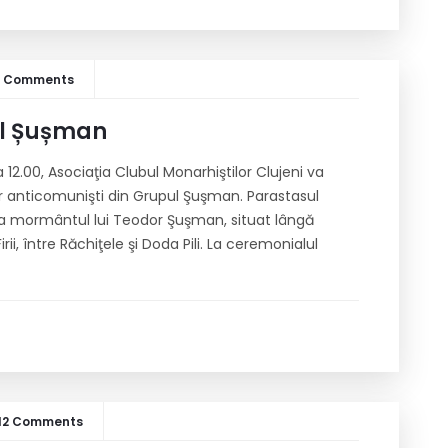
6 Comments
ul Șușman
12.00, Asociaţia Clubul Monarhiştilor Clujeni va
or anticomunişti din Grupul Şuşman. Parastasul
la mormântul lui Teodor Şuşman, situat lângă
i, între Răchiţele şi Doda Pili. La ceremonialul
12 Comments