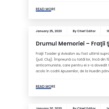
READ MORE
January 25, 2020
By
Chief Editor
1
Drumul Memoriei – Fraţii
Fraţii Toader şi Avisalon au fost ultimii sup
(jud. Cluj). Împreună cu tatăl lor, încă din 
anticomuniste, care pentru ei s-a dovedit 
acolo în codrii Apusenilor, de la Huedin pân
READ MORE
January 20, 2020
By
Chief Editor
1