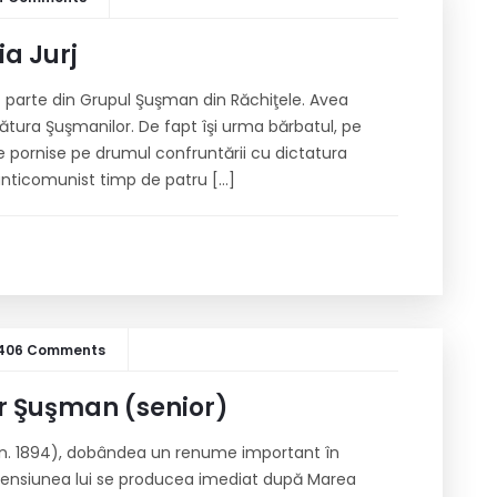
a Jurj
t parte din Grupul Şuşman din Răchiţele. Avea
ătura Şuşmanilor. De fapt îşi urma bărbatul, pe
e pornise pe drumul confruntării cu dictatura
anticomunist timp de patru […]
406 Comments
r Şuşman (senior)
(n. 1894), dobândea un renume important în
scensiunea lui se producea imediat după Marea