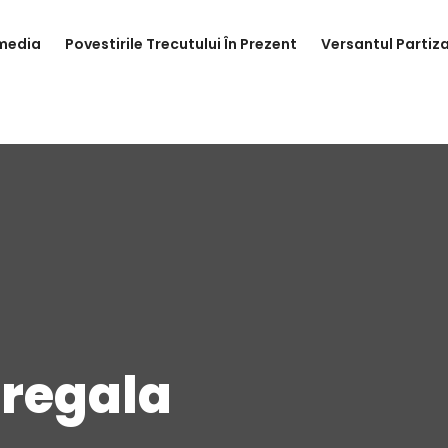
media
Povestirile Trecutului În Prezent
Versantul Partiza
 regala