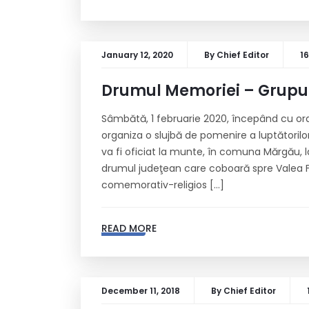
January 12, 2020
By
Chief Editor
1
Drumul Memoriei – Grup
Sâmbătă, 1 februarie 2020, începând cu ora 
organiza o slujbă de pomenire a luptătoril
va fi oficiat la munte, în comuna Mărgău, 
drumul judeţean care coboară spre Valea Firi
comemorativ-religios […]
READ MORE
December 11, 2018
By
Chief Editor