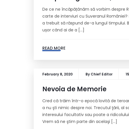
De ce ne încăpățânăm să vorbim despre Reg
carte de interviuri cu Suveranul României? 
a trebuit să răspund de-a lungul timpului.
ușor când ai de a […]
READ MORE
February 8, 2020
By
Chief Editor
1
Nevoia de Memorie
Cred că trăim într-o epocă lovită de teroa
a nu şti nimic despre noi. Trecutul ţării, al sa
interesului facultativ sau poate a ridicolulu
Vrem să ne ştim parte din acelaşi […]