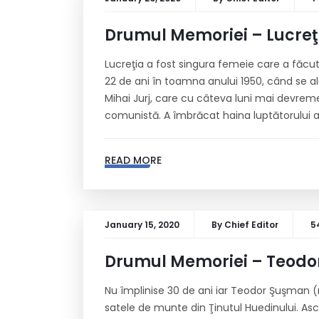
Drumul Memoriei – Lucreţi
Lucreţia a fost singura femeie care a făcu
22 de ani în toamna anului 1950, când se al
Mihai Jurj, care cu câteva luni mai devrem
comunistă. A îmbrăcat haina luptătorului 
READ MORE
January 15, 2020
By
Chief Editor
5
Drumul Memoriei – Teodo
Nu împlinise 30 de ani iar Teodor Şuşman 
satele de munte din Ţinutul Huedinului. A