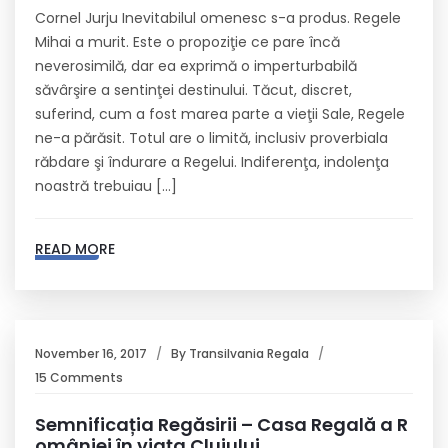
Cornel Jurju Inevitabilul omenesc s-a produs. Regele
Mihai a murit. Este o propoziţie ce pare încă
neverosimilă, dar ea exprimă o imperturbabilă
săvârşire a sentinţei destinului. Tăcut, discret,
suferind, cum a fost marea parte a vieţii Sale, Regele
ne-a părăsit. Totul are o limită, inclusiv proverbiala
răbdare şi îndurare a Regelui. Indiferenţa, indolenţa
noastră trebuiau […]
READ MORE
November 16, 2017
By
Transilvania Regala
15 Comments
Semnificația Regăsirii – Casa Regală a R
omâniei în viața Clujului