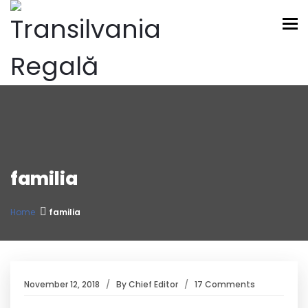
To
familia
Home
familia
November 12, 2018
By
Chief Editor
17 Comments