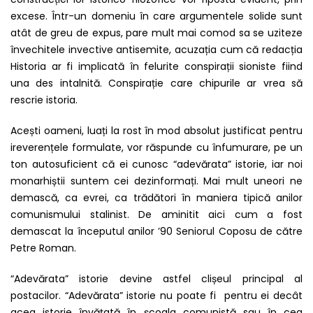
excese. Într-un domeniu în care argumentele solide sunt
atât de greu de expus, pare mult mai comod sa se uziteze
învechitele invective antisemite, acuzația cum că redacția
Historia ar fi implicată în felurite conspirații sioniste fiind
una des intalnită. Conspirație care chipurile ar vrea să
rescrie istoria.
Acești oameni, luați la rost în mod absolut justificat pentru
ireverențele formulate, vor răspunde cu înfumurare, pe un
ton autosuficient că ei cunosc “adevărata” istorie, iar noi
monarhiștii suntem cei dezinformați. Mai mult uneori ne
demască, ca evrei, ca trădători în maniera tipică anilor
comunismului stalinist. De aminitit aici cum a fost
demascat la începutul anilor ’90 Seniorul Coposu de către
Petre Roman.
“Adevărata” istorie devine astfel clișeul principal al
postacilor. “Adevărata” istorie nu poate fi pentru ei decât
acea istorie învățată în școala comunistă sau în cea