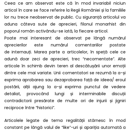
Ceea ce am observat este că în mod invariabil niciun
articol în care se face referire la Regii României și la familiile
lor nu trece neobservat de public. Cu siguranță articolul va
aduna câteva sute de aprecieri, filonul monarhist din
poporul român activându-se iată, la fiecare articol.
Poate mai interesant de observat pe lângă numărul
aprecierilor este numărul comentariilor postate
de internauți. Marea parte a articolelor, în speță cele ce
adună doar zeci de aprecieri, trec “necomentate”. Alte
articole în schimb devin teren al descătușării unor emoții
dintre cele mai variate. Unii comentatori se rezumă la a-și
exprima aprobarea sau dezaprobarea față de ideea/ eroul
postării, alții ajung la a-și exprima punctul de vedere
detaliat, provocând lungi și interminabile discuții
contradictorii presărate de multe ori de injurii și jigniri
reciproce între “historici”.
Articolele legate de tema regalității stârnesc în mod
constant pe lângă valul de “like”-uri și apariția automată a