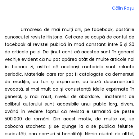
Călin Roșu
Urmăresc de mai mulți ani, pe facebook, postările
cunoscutei reviste Historia. Cei care se ocupă de contul de
facebook al revistei publică în mod constant între 5 și 20
de articole pe zi. De ținut cont că acestea sunt în general
vechi,e evident că nu pot apărea atât de multe articole noi
în fiecare zi, astfel că aceleași materiale sunt reluate
periodic. Materiale care rar pot fi catalogate ca demersuri
de erudiție, ca ton și exprimare, ca bază documentară
evocată, și mai mult ca și consistență. Ideile exprimate în
general, și mai mult, nivelul de abordare, indiferent de
calibrul autorului sunt accesibile unui public larg, divers,
având în vedere faptul că revista e urmărită de peste
500.000 de români. Din acest motiv, de multe ori, se
coboară ștacheta și se ajunge la a se publica felurite
curiozități, can can-uri și banalități. Nimic ciudat de altfel,