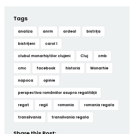
Tags
analiza
anrm
ardeal
bistrița
bistrițeni
carol I
clubul monarhiștilor clujeni
Cluj
cmb
cmc
facebook
historia
Monarhie
napoca
opinie
perspectiva româniilor asupra regalității
regat
regii
romania
romania regala
transilvania
transilvania regala
Share this Post: