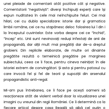
unei pleiade de comentarii atât pozitive cât și negative.
Comentatorii “negativiști”: diverși închipuiți experți care își
expun nuditatea în cele mai neînchipuite feluri. Cei mai
hilari, cei cu dubla specializare: istorie dar și gramatica
limbii române, cei ce nu stapânesc deloc folosirea lui î din i
la începutul cuvintelor. Este vorba despre cei ce “închid”,
“încep” etc. Unii sunt nevinovați reduși infestați de anii de
propagandă, dar alții mult mai pregătiți dar de-a dreptul
grobieni. Din replicile elaborate, de multe ori dinainte
pregătite rezultă o temeinică pregătire pe marginea
subiectului, ceea ce îi face, pentru cineva neinițiat în ale
istoriei extrem de convingători. Și asta și pentru patosul cu
care invocă fel și fel de teorii și supoziții din arsenalul
propagandistic anti-regal.
Mi-am pus întrebarea, ce îi face pe acești oameni să
reacționeze atât de violent verbal doar la vizualizarea unei
imagini cu vreunul din regii României. Ce îi determină ca la
fiecare articol despre casa Regală să aibă cel puțin o