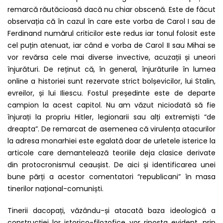
remarcă răutăcioasă dacă nu chiar obscenă. Este de făcut
observația că în cazul în care este vorba de Carol I sau de
Ferdinand numărul criticilor este redus iar tonul folosit este
cel puțin atenuat, iar când e vorba de Carol II sau Mihai se
vor revărsa cele mai diverse invective, acuzații și uneori
înjurături. De reținut că, în general, înjurăturile în lumea
online a historiei sunt rezervate strict bolșevicilor, lui Stalin,
evreilor, și lui Iliescu. Fostul președinte este de departe
campion la acest capitol. Nu am văzut niciodată să fie
înjurați la propriu Hitler, legionarii sau alți extremiști “de
dreapta”. De remarcat de asemenea că virulența atacurilor
la adresa monarhiei este egalată doar de urletele isterice la
articole care demantelează teoriile deja clasice derivate
din protocronismul ceaușist. De aici și identificarea unei
bune părți a acestor comentatori “republicani” în masa
tinerilor național-comuniști.
Tinerii dacopați, văzându-și atacată baza ideologică a
construcției lor istorico-filozofice vor riposta evident, prin