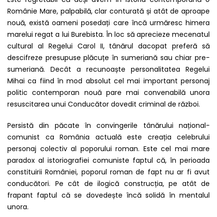
Românie Mare, palpabilă, clar conturată și atât de aproape
nouă, există oameni posedați care încă urmăresc himera
marelui regat a lui Burebista. În loc să aprecieze mecenatul
cultural al Regelui Carol II, tânărul dacopat preferă să
descifreze presupuse plăcuțe în sumeriană sau chiar pre-
sumeriană. Decât a recunoaște personalitatea Regelui
Mihai ca fiind în mod absolut cel mai important personaj
politic contemporan nouă pare mai convenabilă unora
resuscitarea unui Conducător dovedit criminal de război.
Persistă din păcate în convingerile tânărului național-
comunist ca România actuală este creația celebrului
personaj colectiv al poporului roman. Este cel mai mare
paradox al istoriografiei comuniste faptul că, în perioada
constituirii României, poporul roman de fapt nu ar fi avut
conducători. Pe cât de ilogică construcția, pe atât de
frapant faptul că se dovedește încă solidă în mentalul
unora.