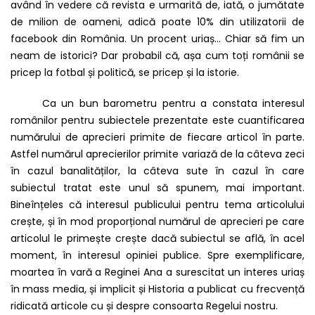
având în vedere că revista e urmarită de, iată, o jumătate
de milion de oameni, adică poate 10% din utilizatorii de
facebook din România. Un procent uriaș… Chiar să fim un
neam de istorici? Dar probabil că, așa cum toți românii se
pricep la fotbal și politică, se pricep și la istorie.
Ca un bun barometru pentru a constata interesul
românilor pentru subiectele prezentate este cuantificarea
numărului de aprecieri primite de fiecare articol în parte.
Astfel numărul aprecierilor primite variază de la câteva zeci
în cazul banalităților, la câteva sute în cazul în care
subiectul tratat este unul să spunem, mai important.
Bineînțeles că interesul publicului pentru tema articolului
crește, și în mod proporțional numărul de aprecieri pe care
articolul le primește crește dacă subiectul se află, în acel
moment, în interesul opiniei publice. Spre exemplificare,
moartea în vară a Reginei Ana a surescitat un interes uriaș
în mass media, și implicit și Historia a publicat cu frecvență
ridicată articole cu și despre consoarta Regelui nostru.