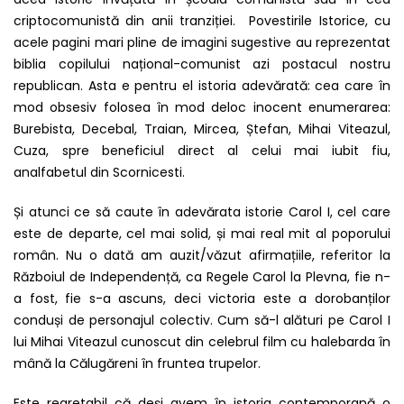
criptocomunistă din anii tranziției. Povestirile Istorice, cu
acele pagini mari pline de imagini sugestive au reprezentat
biblia copilului național-comunist azi postacul nostru
republican. Asta e pentru el istoria adevărată: cea care în
mod obsesiv folosea în mod deloc inocent enumerarea:
Burebista, Decebal, Traian, Mircea, Ștefan, Mihai Viteazul,
Cuza, spre beneficiul direct al celui mai iubit fiu,
analfabetul din Scornicesti.
Și atunci ce să caute în adevărata istorie Carol I, cel care
este de departe, cel mai solid, și mai real mit al poporului
român. Nu o dată am auzit/văzut afirmațiile, referitor la
Războiul de Independență, ca Regele Carol la Plevna, fie n-
a fost, fie s-a ascuns, deci victoria este a dorobanților
conduși de personajul colectiv. Cum să-l alături pe Carol I
lui Mihai Viteazul cunoscut din celebrul film cu halebarda în
mână la Călugăreni în fruntea trupelor.
Este regretabil că deși avem în istoria contemporană o