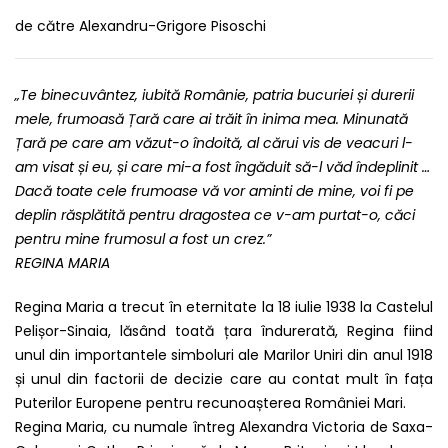
de către Alexandru-Grigore Pisoschi
„Te binecuvântez, iubită Românie, patria bucuriei și durerii
mele, frumoasă Țară care ai trăit în inima mea. Minunată
Țară pe care am văzut-o îndoită, al cărui vis de veacuri l-
am visat și eu, și care mi-a fost îngăduit să-l văd îndeplinit …
Dacă toate cele frumoase vă vor aminti de mine, voi fi pe
deplin răsplătită pentru dragostea ce v-am purtat-o, căci
pentru mine frumosul a fost un crez.”
REGINA MARIA
Regina Maria a trecut în eternitate la 18 iulie 1938 la Castelul
Pelișor-Sinaia, lăsând toată țara îndurerată, Regina fiind
unul din importantele simboluri ale Marilor Uniri din anul 1918
și unul din factorii de decizie care au contat mult în fața
Puterilor Europene pentru recunoașterea României Mari.
Regina Maria, cu numale întreg Alexandra Victoria de Saxa-