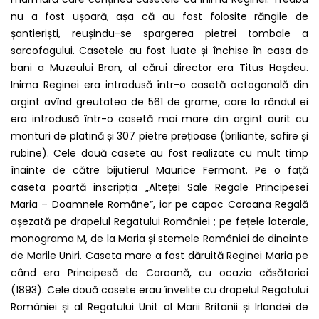
nu a fost ușoară, așa că au fost folosite răngile de
șantieriști, reușindu-se spargerea pietrei tombale a
sarcofagului. Casetele au fost luate și închise în casa de
bani a Muzeului Bran, al cărui director era Titus Hașdeu.
Inima Reginei era introdusă într-o casetă octogonală din
argint avînd greutatea de 561 de grame, care la rândul ei
era introdusă într-o casetă mai mare din argint aurit cu
monturi de platină și 307 pietre prețioase (briliante, safire și
rubine). Cele două casete au fost realizate cu mult timp
înainte de către bijutierul Maurice Fermont. Pe o față
caseta poartă inscripția „Alteței Sale Regale Principesei
Maria – Doamnele Române”, iar pe capac Coroana Regală
așezată pe drapelul Regatului României ; pe fețele laterale,
monograma M, de la Maria și stemele României de dinainte
de Marile Uniri. Caseta mare a fost dăruită Reginei Maria pe
când era Principesă de Coroană, cu ocazia căsătoriei
(1893). Cele două casete erau învelite cu drapelul Regatului
României și al Regatului Unit al Marii Britanii și Irlandei de