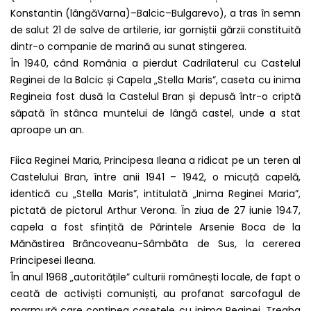
Konstantin (lângăVarna)–Balcic–Bulgarevo), a tras în semn
de salut 21 de salve de artilerie, iar gorniștii gărzii constituită
dintr-o companie de marină au sunat stingerea.
În 1940, când România a pierdut Cadrilaterul cu Castelul
Reginei de la Balcic și Capela „Stella Maris”, caseta cu inima
Regineia fost dusă la Castelul Bran și depusă într-o criptă
săpată în stânca muntelui de lângă castel, unde a stat
aproape un an.
Fiica Reginei Maria, Principesa Ileana a ridicat pe un teren al
Castelului Bran, între anii 1941 – 1942, o micuță capelă,
identică cu „Stella Maris”, intitulată „Inima Reginei Maria”,
pictată de pictorul Arthur Verona. În ziua de 27 iunie 1947,
capela a fost sfințită de Părintele Arsenie Boca de la
Mănăstirea Brâncoveanu-Sâmbăta de Sus, la cererea
Principesei Ileana.
În anul 1968 „autoritățile” culturii românești locale, de fapt o
ceată de activiști comuniști, au profanat sarcofagul de
marmură care conținea casetele cu inima Reginei. Treaba