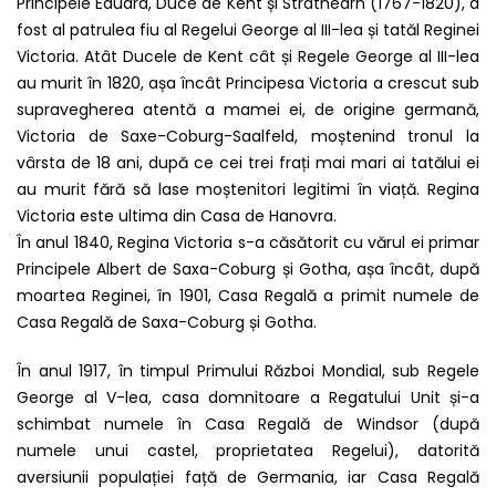
Principele Eduard, Duce de Kent și Strathearn (1767-1820), a
fost al patrulea fiu al Regelui George al III-lea și tatăl Reginei
Victoria. Atât Ducele de Kent cât și Regele George al III-lea
au murit în 1820, așa încât Principesa Victoria a crescut sub
supravegherea atentă a mamei ei, de origine germană,
Victoria de Saxe-Coburg-Saalfeld, moștenind tronul la
vârsta de 18 ani, după ce cei trei frați mai mari ai tatălui ei
au murit fără să lase moștenitori legitimi în viață. Regina
Victoria este ultima din Casa de Hanovra.
În anul 1840, Regina Victoria s-a căsătorit cu vărul ei primar
Principele Albert de Saxa-Coburg și Gotha, așa încât, după
moartea Reginei, în 1901, Casa Regală a primit numele de
Casa Regală de Saxa-Coburg și Gotha.
În anul 1917, în timpul Primului Război Mondial, sub Regele
George al V-lea, casa domnitoare a Regatului Unit și-a
schimbat numele în Casa Regală de Windsor (după
numele unui castel, proprietatea Regelui), datorită
aversiunii populației față de Germania, iar Casa Regală