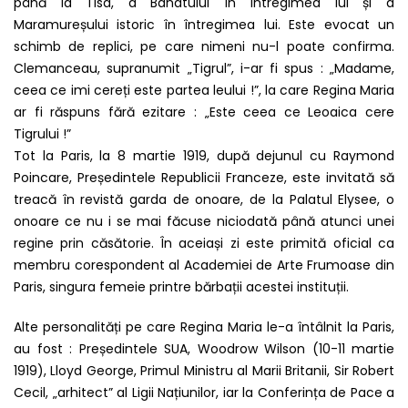
până la Tisa, a Banatului în întregimea lui și a
Maramureșului istoric în întregimea lui. Este evocat un
schimb de replici, pe care nimeni nu-l poate confirma.
Clemanceau, supranumit „Tigrul”, i-ar fi spus : „Madame,
ceea ce imi cereți este partea leului !”, la care Regina Maria
ar fi răspuns fără ezitare : „Este ceea ce Leoaica cere
Tigrului !”
Tot la Paris, la 8 martie 1919, după dejunul cu Raymond
Poincare, Președintele Republicii Franceze, este invitată să
treacă în revistă garda de onoare, de la Palatul Elysee, o
onoare ce nu i se mai făcuse niciodată până atunci unei
regine prin căsătorie. În aceiași zi este primită oficial ca
membru corespondent al Academiei de Arte Frumoase din
Paris, singura femeie printre bărbații acestei instituții.
Alte personalități pe care Regina Maria le-a întâlnit la Paris,
au fost : Președintele SUA, Woodrow Wilson (10-11 martie
1919), Lloyd George, Primul Ministru al Marii Britanii, Sir Robert
Cecil, „arhitect” al Ligii Națiunilor, iar la Conferința de Pace a