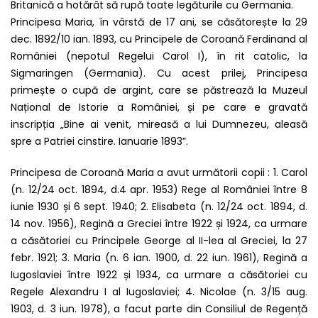
Britanică a hotărât să rupă toate legăturile cu Germania.
Principesa Maria, în vârstă de 17 ani, se căsătorește la 29
dec. 1892/10 ian. 1893, cu Principele de Coroană Ferdinand al
României (nepotul Regelui Carol I), în rit catolic, la
Sigmaringen (Germania). Cu acest prilej, Principesa
primește o cupă de argint, care se păstrează la Muzeul
Național de Istorie a României, și pe care e gravată
inscripția „Bine ai venit, mireasă a lui Dumnezeu, aleasă
spre a Patriei cinstire. Ianuarie 1893”.
Principesa de Coroană Maria a avut următorii copii : 1. Carol
(n. 12/24 oct. 1894, d.4 apr. 1953) Rege al României între 8
iunie 1930 și 6 sept. 1940; 2. Elisabeta (n. 12/24 oct. 1894, d.
14 nov. 1956), Regină a Greciei între 1922 și 1924, ca urmare
a căsătoriei cu Principele George al II-lea al Greciei, la 27
febr. 1921; 3. Maria (n. 6 ian. 1900, d. 22 iun. 1961), Regină a
Iugoslaviei între 1922 și 1934, ca urmare a căsătoriei cu
Regele Alexandru I al Iugoslaviei; 4. Nicolae (n. 3/15 aug.
1903, d. 3 iun. 1978), a facut parte din Consiliul de Regență