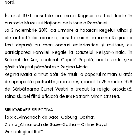
Nord.
În anul 1971, casetele cu inima Reginei au fost luate în
custodia Muzeului Național de Istorie a României.
La 3 noiembrie 2015, ca urmare a hotărârii Regelui Mihai și
ale autorităților române, caseta mică cu inima Reginei a
fost depusă cu mari onoruri ecleziastice și militare, cu
participarea Familiei Regale la Castelul Pelișor-Sinaia, în
Salonul de Aur, declarat Capelă Regală, acolo unde și-a
găsit sfârșitul pământesc Regina Maria.
Regina Maria a ținut atât de mult la poporul român și atât
de apropiată spiritualității românești, încât la 25 martie 1926
de Sărbătoarea Bunei Vestiri a trecut la religia ortodoxă,
taina slujbei fiind oficiată de IPS Patriarh Miron Cristea.
BIBLIOGRAFIE SELECTIVĂ
1 x x x „Almanach de Saxe-Coburg-Gotha”.
2 x x x „Almanach de Saxe-Gotha – Online Royal
Genealogical Ref”