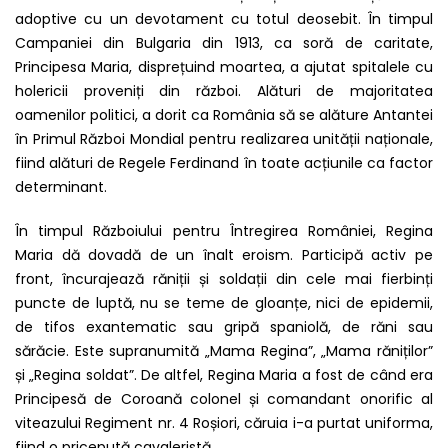
adoptive cu un devotament cu totul deosebit. În timpul
Campaniei din Bulgaria din 1913, ca soră de caritate,
Principesa Maria, disprețuind moartea, a ajutat spitalele cu
holericii proveniți din război. Alături de majoritatea
oamenilor politici, a dorit ca România să se alăture Antantei
în Primul Război Mondial pentru realizarea unității naționale,
fiind alături de Regele Ferdinand în toate acțiunile ca factor
determinant.
În timpul Războiului pentru Întregirea României, Regina
Maria dă dovadă de un înalt eroism. Participă activ pe
front, încurajează răniții și soldații din cele mai fierbinți
puncte de luptă, nu se teme de gloanțe, nici de epidemii,
de tifos exantematic sau gripă spaniolă, de răni sau
sărăcie. Este supranumită „Mama Regina”, „Mama răniților”
și „Regina soldat”. De altfel, Regina Maria a fost de când era
Principesă de Coroană colonel și comandant onorific al
viteazului Regiment nr. 4 Roșiori, căruia i-a purtat uniforma,
fiind o pricepută cavaleristă.