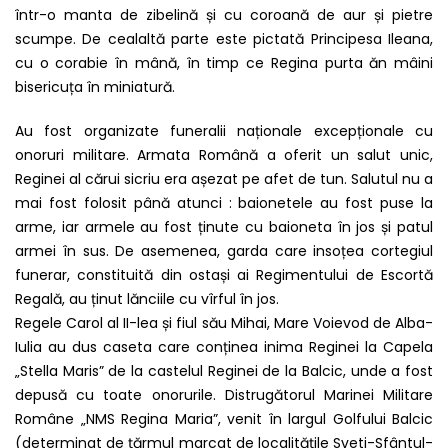
într-o manta de zibelină și cu coroană de aur și pietre
scumpe. De cealaltă parte este pictată Principesa Ileana,
cu o corabie în mână, în timp ce Regina purta ăn mâini
bisericuța în miniatură.
Au fost organizate funeralii naționale excepționale cu
onoruri militare. Armata Română a oferit un salut unic,
Reginei al cărui sicriu era așezat pe afet de tun. Salutul nu a
mai fost folosit până atunci : baionetele au fost puse la
arme, iar armele au fost ținute cu baioneta în jos și patul
armei în sus. De asemenea, garda care insoțea cortegiul
funerar, constituită din ostași ai Regimentului de Escortă
Regală, au ținut lănciile cu vîrful în jos.
Regele Carol al II-lea și fiul său Mihai, Mare Voievod de Alba-
Iulia au dus caseta care conținea inima Reginei la Capela
„Stella Maris” de la castelul Reginei de la Balcic, unde a fost
depusă cu toate onorurile. Distrugătorul Marinei Militare
Române „NMS Regina Maria”, venit în largul Golfului Balcic
(determinat de țărmul marcat de localitățile Sveti-Sfântul-