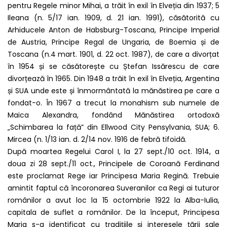
pentru Regele minor Mihai, a trăit în exil în Elveția din 1937; 5
Ileana (n. 5/17 ian. 1909, d. 21 ian. 1991), căsătorită cu
Arhiducele Anton de Habsburg-Toscana, Principe Imperial
de Austria, Principe Regal de Ungaria, de Boemia și de
Toscana (n.4 mart. 1901, d. 22 oct. 1987), de care a divorțat
în 1954 și se căsătorește cu Ștefan Issărescu de care
divorțează în 1965. Din 1948 a trăit în exil în Elveția, Argentina
și SUA unde este și înmormântată la mănăstirea pe care a
fondat-o. În 1967 a trecut la monahism sub numele de
Maica Alexandra, fondând Mănăstirea ortodoxă
„Schimbarea la față” din Ellwood City Pensylvania, SUA; 6.
Mircea (n. 1/13 ian. d. 2/14 nov. 1916 de febră tifoidă.
După moartea Regelui Carol I, la 27 sept./10 oct. 1914, a
doua zi 28 sept./11 oct., Principele de Coroană Ferdinand
este proclamat Rege iar Principesa Maria Regină. Trebuie
amintit faptul că încoronarea Suveranilor ca Regi ai tuturor
românilor a avut loc la 15 octombrie 1922 la Alba-Iulia,
capitala de suflet a românilor. De la început, Principesa
Maria s-a identificat cu tradițiile și interesele țării sale