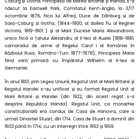
Coburg și Gotha, Principesă de Marea Britanie și Irlanda, s-a
născut la Eastwell Park, Comitatul Kent-Anglia, la 3/17
octombrie 1876, fiica lui Alfred, Duce de Edinburg și de
Saxa-Coburg și Gotha, (1844-1900, al doilea fiu al Reginei
Victoria, 1819-1901 ) și al Marii Ducese Maria Alexandrova,
unica fiică a Țarului Alexandru al II-lea al Rusiei (1818-1881,
camaradul de arme al Regelui Carol I al României în
Războiul Ruso, Româno-Turc 1877-1978), Principesa Maria
fiind vară primară cu Împăratul Wilhelm al II-lea al
Germaniei.
În anul 1801, prin Legea Uniunii, Regatul Unit al Marii Britanii și
Regatul Irlandei s-au unificat și au format Regatul Unit al
Marii Britanii și Irlandei (din 1922, din acest regat s-a
desprins Republica Irlanda). Regatul Unit, ca monarhie
constituțională era condus de Casa de Hanovra, care a
urmat Dinastiei Stuart, din 1714. Casa de Stuart a domnit din
1603 până în 1714, cu un interregn între 1653 și 1659.