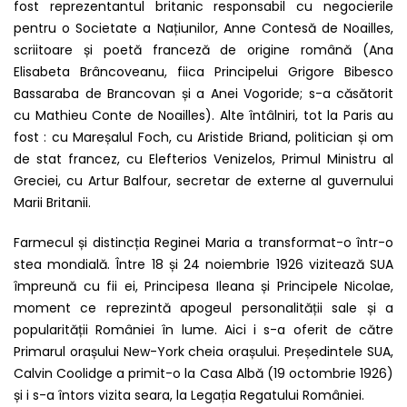
fost reprezentantul britanic responsabil cu negocierile
pentru o Societate a Națiunilor, Anne Contesă de Noailles,
scriitoare și poetă franceză de origine română (Ana
Elisabeta Brâncoveanu, fiica Principelui Grigore Bibesco
Bassaraba de Brancovan și a Anei Vogoride; s-a căsătorit
cu Mathieu Conte de Noailles). Alte întâlniri, tot la Paris au
fost : cu Mareșalul Foch, cu Aristide Briand, politician și om
de stat francez, cu Elefterios Venizelos, Primul Ministru al
Greciei, cu Artur Balfour, secretar de externe al guvernului
Marii Britanii.
Farmecul și distincția Reginei Maria a transformat-o într-o
stea mondială. Între 18 și 24 noiembrie 1926 vizitează SUA
împreună cu fii ei, Principesa Ileana și Principele Nicolae,
moment ce reprezintă apogeul personalității sale și a
popularității României în lume. Aici i s-a oferit de către
Primarul orașului New-York cheia orașului. Președintele SUA,
Calvin Coolidge a primit-o la Casa Albă (19 octombrie 1926)
și i s-a întors vizita seara, la Legația Regatului României.