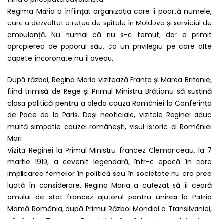
Regima Maria a înființat organizația care îi poartă numele,
care a dezvoltat o rețea de spitale în Moldova și serviciul de
ambulanță. Nu numai că nu s-a temut, dar a primit
apropierea de poporul său, ca un privilegiu pe care alte
capete încoronate nu îl aveau.
După război, Regina Maria vizitează Franța și Marea Britanie,
fiind trimisă de Rege și Primul Ministru Brătianu să susțină
clasa politică pentru a pleda cauza României la Conferința
de Pace de la Paris. Deși neoficiale, vizitele Reginei aduc
multă simpatie cauzei românești, visul istoric al României
Mari.
Vizita Reginei la Primul Ministru francez Clemanceau, la 7
martie 1919, a devenit legendară, într-o epocă în care
implicarea femeilor în politică sau în societate nu era prea
luată în considerare. Regina Maria a cutezat să îi ceară
omului de stat francez ajutorul pentru unirea la Patria
Mamă România, după Primul Război Mondial a Transilvaniei,