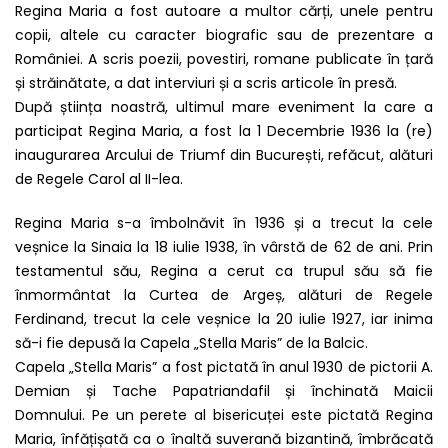
Regina Maria a fost autoare a multor cărți, unele pentru
copii, altele cu caracter biografic sau de prezentare a
României. A scris poezii, povestiri, romane publicate în țară
și străinătate, a dat interviuri și a scris articole în presă.
După știința noastră, ultimul mare eveniment la care a
participat Regina Maria, a fost la 1 Decembrie 1936 la (re)
inaugurarea Arcului de Triumf din București, refăcut, alături
de Regele Carol al II-lea.
Regina Maria s-a îmbolnăvit în 1936 și a trecut la cele
veșnice la Sinaia la 18 iulie 1938, în vârstă de 62 de ani. Prin
testamentul său, Regina a cerut ca trupul său să fie
înmormântat la Curtea de Argeș, alături de Regele
Ferdinand, trecut la cele veșnice la 20 iulie 1927, iar inima
să-i fie depusă la Capela „Stella Maris” de la Balcic.
Capela „Stella Maris” a fost pictată în anul 1930 de pictorii A.
Demian și Tache Papatriandafil și închinată Maicii
Domnului. Pe un perete al bisericuței este pictată Regina
Maria, înfățișată ca o înaltă suverană bizantină, îmbrăcată