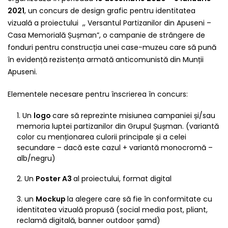
2021
, un concurs de design grafic pentru identitatea
vizuală a proiectului ,, Versantul Partizanilor din Apuseni –
Casa Memorială Șușman”, o campanie de strângere de
fonduri pentru construcția unei case-muzeu care să pună
în evidență rezistența armată anticomunistă din Munții
Apuseni.
Elementele necesare pentru înscrierea în concurs:
Un
logo
care să reprezinte misiunea campaniei și/sau
memoria luptei partizanilor din Grupul Șușman. (variantă
color cu menționarea culorii principale și a celei
secundare – dacă este cazul + variantă monocromă –
alb/negru)
Un
Poster A3
al proiectului, format digital
un
Mockup
la alegere care să fie în conformitate cu
identitatea vizuală propusă (social media post, pliant,
reclamă digitală, banner outdoor șamd)