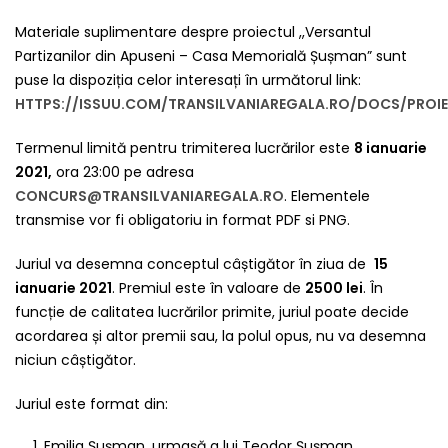
Materiale suplimentare despre proiectul ,,Versantul
Partizanilor din Apuseni – Casa Memorială Șușman” sunt
puse la dispoziția celor interesați în următorul link:
HTTPS://ISSUU.COM/TRANSILVANIAREGALA.RO/DOCS/PRO
Termenul limită pentru trimiterea lucrărilor este
8 ianuarie
2021,
ora 23:00 pe adresa
CONCURS@TRANSILVANIAREGALA.RO
. Elementele
transmise vor fi obligatoriu in format PDF si PNG.
Juriul va desemna conceptul câștigător în ziua de
15
ianuarie 2021
. Premiul este în valoare de
2500 lei
. În
funcție de calitatea lucrărilor primite, juriul poate decide
acordarea și altor premii sau, la polul opus, nu va desemna
niciun câștigător.
Juriul este format din:
Emilia Șușman, urmașă a lui Teodor Șușman