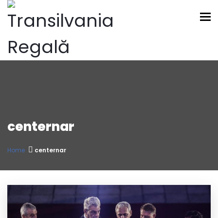
To
centernar
Home
centernar